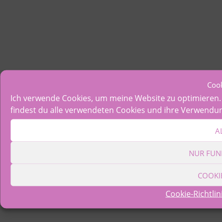
Coo
Ich verwende Cookies, um meine Website zu optimieren. B
findest du alle verwendeten Cookies und ihre Verwendu
A
NUR FUN
COOKI
Cookie-Richtlin