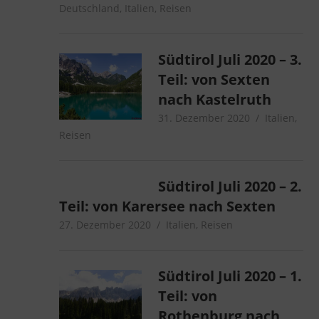
Deutschland
,
Italien
,
Reisen
Südtirol Juli 2020 – 3.
Teil: von Sexten
nach Kastelruth
31. Dezember 2020
microcamp
Italien
,
Reisen
Südtirol Juli 2020 – 2.
Teil: von Karersee nach Sexten
27. Dezember 2020
microcamper
Italien
,
Reisen
Südtirol Juli 2020 – 1.
Teil: von
Rothenburg nach