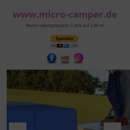
Zum
www.micro-camper.de
Inhalt
springen
Meine selbstgebauten 2 ZKB auf 2,38 m²