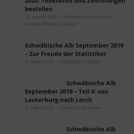
2020: Teilelisten und Zeichnungen
bestellen
10. August 2020
microcamper
Möbelbau
,
Selbstausbau
,
Textiles
,
Wasser & Sanitär
Schwäbische Alb September 2019
– Zur Freude der Statistiker
9. August 2020
microcamper
Deutschland
,
Reisen
Schwäbische Alb
September 2019 – Teil 4: von
Lauterburg nach Lorch
9. August 2020
microcamper
Deutschland
,
Reisen
Schwäbische Alb