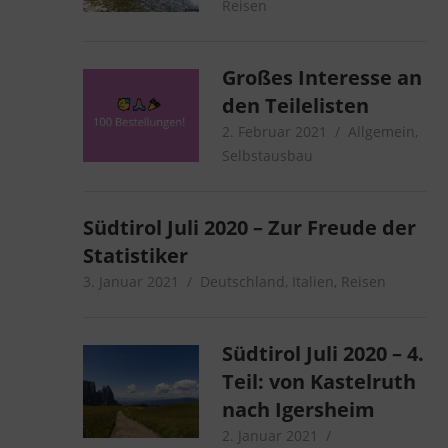
Reisen
Großes Interesse an
den Teilelisten
2. Februar 2021
microcamper
Allgemein
,
Selbstausbau
Südtirol Juli 2020 – Zur Freude der
Statistiker
3. Januar 2021
microcamper
Deutschland
,
Italien
,
Reisen
Südtirol Juli 2020 – 4.
Teil: von Kastelruth
nach Igersheim
2. Januar 2021
microcamper