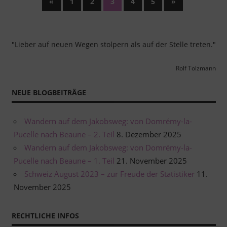
Seitennummerierung
Vorherige
Nächste
«
1
2
3
4
5
»
Beiträge
Beiträge
der
Beiträge
"Lieber auf neuen Wegen stolpern als auf der Stelle treten."
Rolf Tolzmann
NEUE BLOGBEITRÄGE
Wandern auf dem Jakobsweg: von Domrémy-la-
Pucelle nach Beaune – 2. Teil
8. Dezember 2025
Wandern auf dem Jakobsweg: von Domrémy-la-
Pucelle nach Beaune – 1. Teil
21. November 2025
Schweiz August 2023 – zur Freude der Statistiker
11.
November 2025
RECHTLICHE INFOS