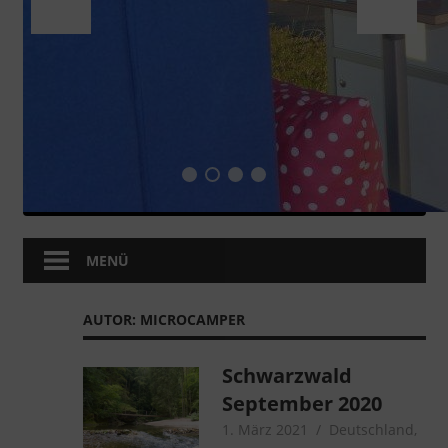
MENÜ
AUTOR:
MICROCAMPER
Schwarzwald
September 2020
1. März 2021
microcamper
Deutschland
,