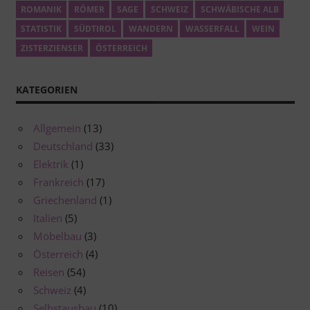
ROMANIK
RÖMER
SAGE
SCHWEIZ
SCHWÄBISCHE ALB
STATISTIK
SÜDTIROL
WANDERN
WASSERFALL
WEIN
ZISTERZIENSER
ÖSTERREICH
KATEGORIEN
Allgemein
(13)
Deutschland
(33)
Elektrik
(1)
Frankreich
(17)
Griechenland
(1)
Italien
(5)
Möbelbau
(3)
Österreich
(4)
Reisen
(54)
Schweiz
(4)
Selbstausbau
(10)