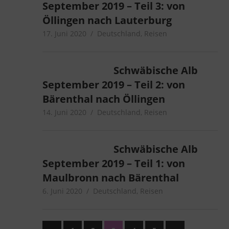
September 2019 – Teil 3: von
Öllingen nach Lauterburg
17. Juni 2020
microcamper
Deutschland
,
Reisen
Schwäbische Alb
September 2019 – Teil 2: von
Bärenthal nach Öllingen
14. Juni 2020
microcamper
Deutschland
,
Reisen
Schwäbische Alb
September 2019 – Teil 1: von
Maulbronn nach Bärenthal
6. Juni 2020
microcamper
Deutschland
,
Reisen