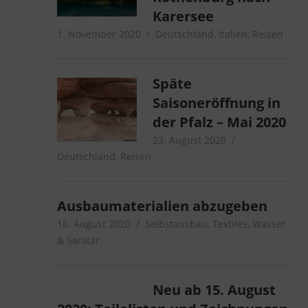
Karersee
1. November 2020
microcamper
Deutschland
,
Italien
,
Reisen
Späte
Saisoneröffnung in
der Pfalz – Mai 2020
23. August 2020
microcamper
Deutschland
,
Reisen
Ausbaumaterialien abzugeben
16. August 2020
microcamper
Selbstausbau
,
Textiles
,
Wasser
& Sanitär
Neu ab 15. August