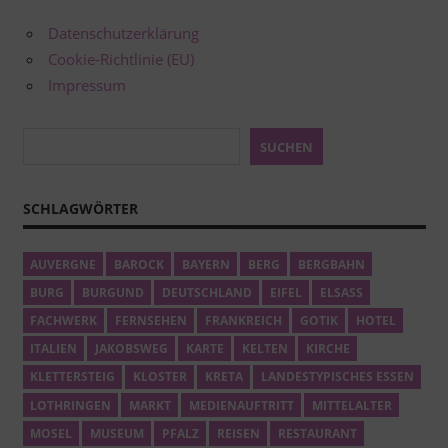
Datenschutzerklärung
Cookie-Richtlinie (EU)
Impressum
Suchen
SUCHEN
SCHLAGWÖRTER
AUVERGNE
BAROCK
BAYERN
BERG
BERGBAHN
BURG
BURGUND
DEUTSCHLAND
EIFEL
ELSASS
FACHWERK
FERNSEHEN
FRANKREICH
GOTIK
HOTEL
ITALIEN
JAKOBSWEG
KARTE
KELTEN
KIRCHE
KLETTERSTEIG
KLOSTER
KRETA
LANDESTYPISCHES ESSEN
LOTHRINGEN
MARKT
MEDIENAUFTRITT
MITTELALTER
MOSEL
MUSEUM
PFALZ
REISEN
RESTAURANT