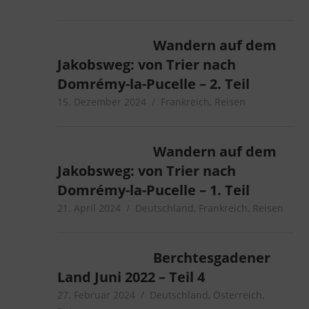
Wandern auf dem
Jakobsweg: von Trier nach
Domrémy-la-Pucelle – 2. Teil
15. Dezember 2024
microcamper
Frankreich
,
Reisen
Wandern auf dem
Jakobsweg: von Trier nach
Domrémy-la-Pucelle – 1. Teil
21. April 2024
microcamper
Deutschland
,
Frankreich
,
Reisen
Berchtesgadener
Land Juni 2022 – Teil 4
27. Februar 2024
microcamper
Deutschland
,
Österreich
,