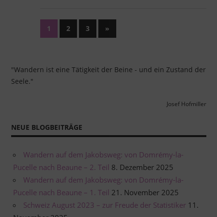
Seitennummerierung
Nächste
1
2
3
»
Beiträge
der
Beiträge
"Wandern ist eine Tätigkeit der Beine - und ein Zustand der
Seele."
Josef Hofmiller
NEUE BLOGBEITRÄGE
Wandern auf dem Jakobsweg: von Domrémy-la-
Pucelle nach Beaune – 2. Teil
8. Dezember 2025
Wandern auf dem Jakobsweg: von Domrémy-la-
Pucelle nach Beaune – 1. Teil
21. November 2025
Schweiz August 2023 – zur Freude der Statistiker
11.