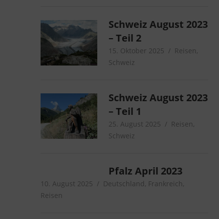
Schweiz August 2023
– Teil 2
15. Oktober 2025
microcamper
Reisen
,
Schweiz
Schweiz August 2023
– Teil 1
25. August 2025
microcamper
Reisen
,
Schweiz
Pfalz April 2023
10. August 2025
microcamper
Deutschland
,
Frankreich
,
Reisen