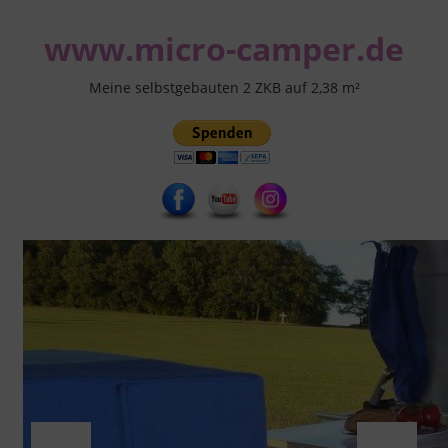
Zum
www.micro-camper.de
Inhalt
springen
Meine selbstgebauten 2 ZKB auf 2,38 m²