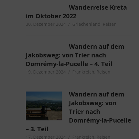
Wanderreise Kreta
im Oktober 2022
30. Dezember 2024
microcamper
Griechenland
,
Reisen
Wandern auf dem
Jakobsweg: von Trier nach
Domrémy-la-Pucelle – 4. Teil
19. Dezember 2024
microcamper
Frankreich
,
Reisen
Wandern auf dem
Jakobsweg: von
Trier nach
Domrémy-la-Pucelle
– 3. Teil
17. Dezember 2024
microcamper
Frankreich
,
Reisen