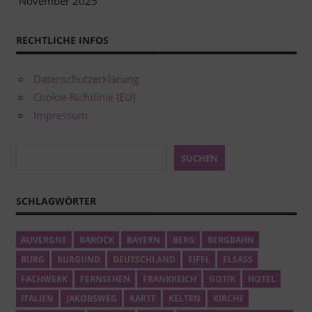
November 2025
RECHTLICHE INFOS
Datenschutzerklärung
Cookie-Richtlinie (EU)
Impressum
Suchen
SUCHEN
SCHLAGWÖRTER
AUVERGNE
BAROCK
BAYERN
BERG
BERGBAHN
BURG
BURGUND
DEUTSCHLAND
EIFEL
ELSASS
FACHWERK
FERNSEHEN
FRANKREICH
GOTIK
HOTEL
ITALIEN
JAKOBSWEG
KARTE
KELTEN
KIRCHE