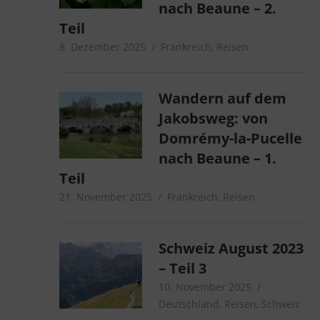
nach Beaune – 2.
Teil
8. Dezember 2025
microcamper
Frankreich
,
Reisen
Wandern auf dem
Jakobsweg: von
Domrémy-la-Pucelle
nach Beaune – 1.
Teil
21. November 2025
microcamper
Frankreich
,
Reisen
Schweiz August 2023
– Teil 3
10. November 2025
microcamp
Deutschland
,
Reisen
,
Schweiz