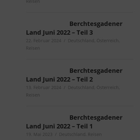
Reisen
Berchtesgadener
Land Juni 2022 – Teil 3
22. Februar 2024
microcamper
Deutschland
,
Österreich
,
Reisen
Berchtesgadener
Land Juni 2022 – Teil 2
13. Februar 2024
microcamper
Deutschland
,
Österreich
,
Reisen
Berchtesgadener
Land Juni 2022 – Teil 1
19. Mai 2023
microcamper
Deutschland
,
Reisen