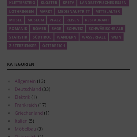
KLETTERSTEIG
KLOSTER
KRETA
LANDESTYPISCHES ESSEN
LOTHRINGEN
MARKT
MEDIENAUFTRITT
MITTELALTER
MOSEL
MUSEUM
PFALZ
REISEN
RESTAURANT
ROMANIK
RÖMER
SAGE
SCHWEIZ
SCHWÄBISCHE ALB
STATISTIK
SÜDTIROL
WANDERN
WASSERFALL
WEIN
ZISTERZIENSER
ÖSTERREICH
KATEGORIEN
Allgemein
(13)
Deutschland
(33)
Elektrik
(1)
Frankreich
(17)
Griechenland
(1)
Italien
(5)
Möbelbau
(3)
Österreich
(4)