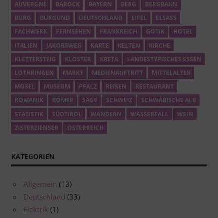
AUVERGNE
BAROCK
BAYERN
BERG
BERGBAHN
BURG
BURGUND
DEUTSCHLAND
EIFEL
ELSASS
FACHWERK
FERNSEHEN
FRANKREICH
GOTIK
HOTEL
ITALIEN
JAKOBSWEG
KARTE
KELTEN
KIRCHE
KLETTERSTEIG
KLOSTER
KRETA
LANDESTYPISCHES ESSEN
LOTHRINGEN
MARKT
MEDIENAUFTRITT
MITTELALTER
MOSEL
MUSEUM
PFALZ
REISEN
RESTAURANT
ROMANIK
RÖMER
SAGE
SCHWEIZ
SCHWÄBISCHE ALB
STATISTIK
SÜDTIROL
WANDERN
WASSERFALL
WEIN
ZISTERZIENSER
ÖSTERREICH
KATEGORIEN
Allgemein
(13)
Deutschland
(33)
Elektrik
(1)