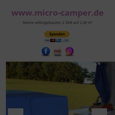
Zum
www.micro-camper.de
Inhalt
springen
Meine selbstgebauten 2 ZKB auf 2,38 m²