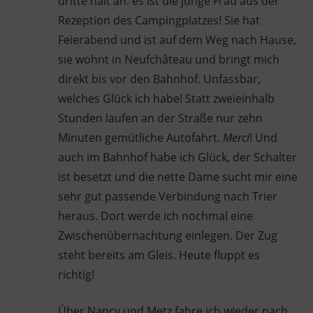
dritte hält an: es ist die junge Frau aus der
Rezeption des Campingplatzes! Sie hat
Feierabend und ist auf dem Weg nach Hause,
sie wohnt in Neufchâteau und bringt mich
direkt bis vor den Bahnhof. Unfassbar,
welches Glück ich habe! Statt zweieinhalb
Stunden laufen an der Straße nur zehn
Minuten gemütliche Autofahrt.
Merci
! Und
auch im Bahnhof habe ich Glück, der Schalter
ist besetzt und die nette Dame sucht mir eine
sehr gut passende Verbindung nach Trier
heraus. Dort werde ich nochmal eine
Zwischenübernachtung einlegen. Der Zug
steht bereits am Gleis. Heute fluppt es
richtig!
Über Nancy und Metz fahre ich wieder nach