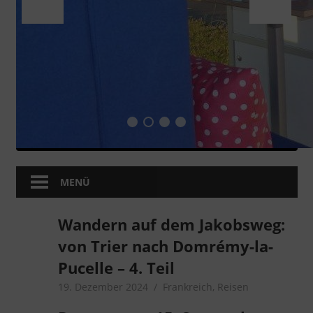
MENÜ
Wandern auf dem Jakobsweg:
von Trier nach Domrémy-la-
Pucelle – 4. Teil
19. Dezember 2024
microcamper
Frankreich
,
Reisen