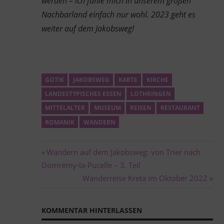
werden – ich fühle mich in unserem großen
Nachbarland einfach nur wohl. 2023 geht es
weiter auf dem Jakobsweg!
GOTIK
JAKOBSWEG
KARTE
KIRCHE
LANDESTYPISCHES ESSEN
LOTHRINGEN
MITTELALTER
MUSEUM
REISEN
RESTAURANT
ROMANIK
WANDERN
Beitragsnavigation
Vorheriger
Wandern auf dem Jakobsweg: von Trier nach
Beitrag:
Domrémy-la-Pucelle – 3. Teil
Nächster
Wanderreise Kreta im Oktober 2022
Beitrag:
KOMMENTAR HINTERLASSEN