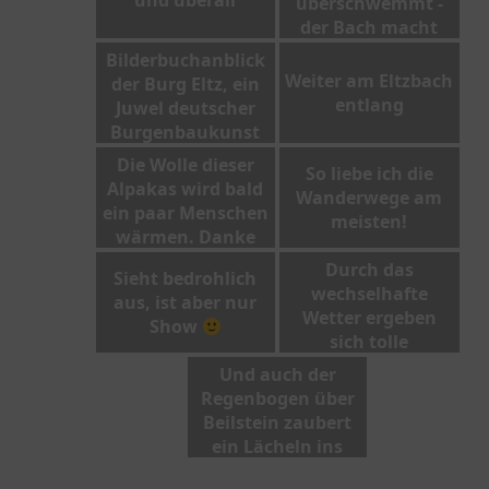
überschwemmt -
der Bach macht
hier eine Kurve
Bilderbuchanblick
Weiter am Eltzbach
der Burg Eltz, ein
entlang
Juwel deutscher
Burgenbaukunst
Die Wolle dieser
So liebe ich die
Alpakas wird bald
Wanderwege am
ein paar Menschen
meisten!
wärmen. Danke
dafür!
Durch das
Sieht bedrohlich
wechselhafte
aus, ist aber nur
Wetter ergeben
Show
sich tolle
Lichtverhältnisse
Und auch der
Regenbogen über
Beilstein zaubert
ein Lächeln ins
Gesicht