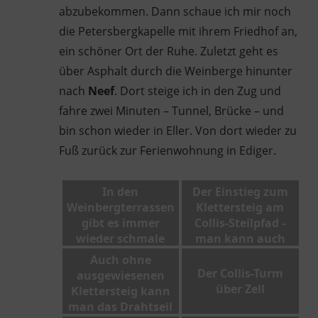
abzubekommen. Dann schaue ich mir noch
die Petersbergkapelle mit ihrem Friedhof an,
ein schöner Ort der Ruhe. Zuletzt geht es
über Asphalt durch die Weinberge hinunter
nach
Neef
. Dort steige ich in den Zug und
fahre zwei Minuten – Tunnel, Brücke – und
bin schon wieder in Eller. Von dort wieder zu
Fuß zurück zur Ferienwohnung in Ediger.
In den
Der Einstieg zum
Weinbergterrassen
Klettersteig am
gibt es immer
Collis-Steilpfad -
wieder schmale
man kann auch
Treppen
den normalen Weg
Auch ohne
gehen
Der Collis-Turm
ausgewiesenen
über Zell
Klettersteig kann
man das Drahtseil