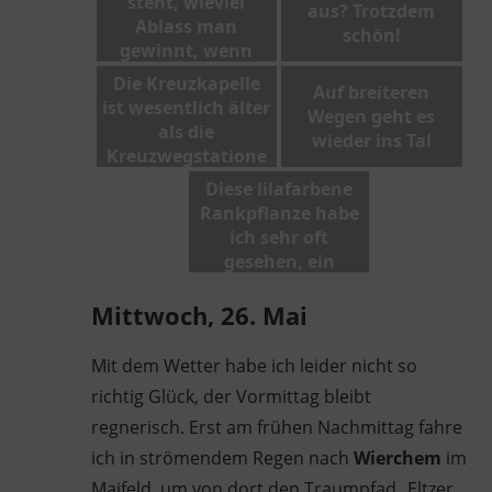
steht, wieviel
aus? Trotzdem
Ablass man
schön!
gewinnt, wenn
man es bis hierher
Die Kreuzkapelle
Auf breiteren
geschafft hat
ist wesentlich älter
Wegen geht es
als die
wieder ins Tal
Kreuzwegstatione
n
Diese lilafarbene
Rankpflanze habe
ich sehr oft
gesehen, ein
wunderschöner
Hausschmuck!
Mittwoch, 26. Mai
Mit dem Wetter habe ich leider nicht so
richtig Glück, der Vormittag bleibt
regnerisch. Erst am frühen Nachmittag fahre
ich in strömendem Regen nach
Wierchem
im
Maifeld, um von dort den Traumpfad „Eltzer