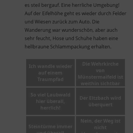
es steil bergauf. Eine herrliche Umgebung!
Auf der Eifelhöhe geht es wieder durch Felder
und Wiesen zurück zum Auto. Die
Wanderung war wunderschön, aber auch
sehr feucht, Hose und Schuhe haben eine
hellbraune Schlammpackung erhalten.
Die Wehrkirche
Ich wandle wieder
von
auf einem
Münstermaifeld ist
Traumpfad
weithin sichtbar
So viel Laubwald
Der Eltzbach wird
hier überall,
überquert
herrlich!
Nein, der Weg ist
Steintürme immer
nicht
und überall