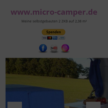
Zum
www.micro-camper.de
Inhalt
springen
Meine selbstgebauten 2 ZKB auf 2,38 m²