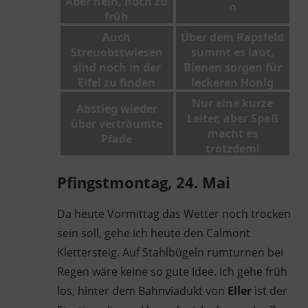
Aber nein, noch zu
n
früh
Auch
Über dem Rapsfeld
Streuobstwiesen
summt es laut,
sind noch in der
Bienen sorgen für
Eifel zu finden
leckeren Honig
Nur eine kurze
Abstieg wieder
Leiter, aber Spaß
über verträumte
macht es
Pfade
trotzdem!
Pfingstmontag, 24. Mai
Da heute Vormittag das Wetter noch trocken
sein soll, gehe ich heute den Calmont
Klettersteig. Auf Stahlbügeln rumturnen bei
Regen wäre keine so gute Idee. Ich gehe früh
los, hinter dem Bahnviadukt von
Eller
ist der