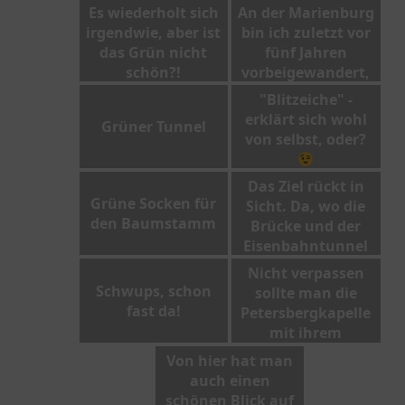
zur Hilfe nehmen
Es wiederholt sich
An der Marienburg
über rutschigen
irgendwie, aber ist
bin ich zuletzt vor
Fels
das Grün nicht
fünf Jahren
schön?!
vorbeigewandert,
dahinter ist Kröv
"Blitzeiche" -
zu erkennen.
erklärt sich wohl
Grüner Tunnel
von selbst, oder?
Das Ziel rückt in
Grüne Socken für
Sicht. Da, wo die
den Baumstamm
Brücke und der
Eisenbahntunnel
sind, muss ich hin.
Nicht verpassen
Schwups, schon
sollte man die
fast da!
Petersbergkapelle
mit ihrem
hübschen Friedhof
Von hier hat man
auch einen
schönen Blick auf