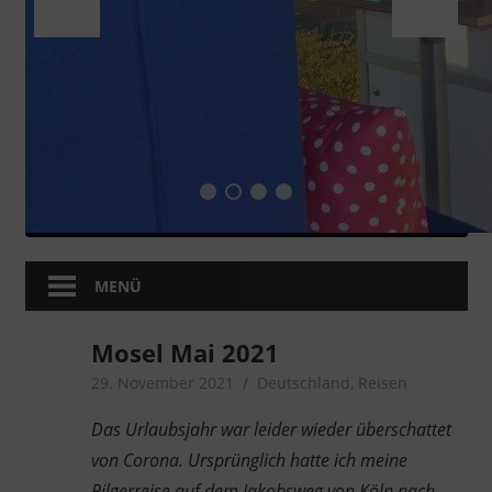
MENÜ
Mosel Mai 2021
29. November 2021
microcamper
Deutschland
,
Reisen
Das Urlaubsjahr war leider wieder überschattet
von Corona. Ursprünglich hatte ich meine
Pilgerreise auf dem Jakobsweg von Köln nach