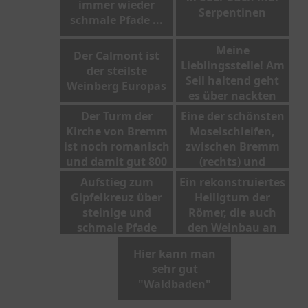
immer wieder
Serpentinen
schmale Pfade ...
Meine
Der Calmont ist
Lieblingsstelle! Am
der steilste
Seil haltend geht
Weinberg Europas
es über nackten
Fels
Der Turm der
Eine der schönsten
Kirche von Bremm
Moselschleifen,
ist noch romanisch
zwischen Bremm
und damit gut 800
(rechts) und
Jahre alt.
Ediger-Eller (links)
Aufstieg zum
Ein rekonstruiertes
Gipfelkreuz über
Heiligtum der
steinige und
Römer, die auch
schmale Pfade
den Weinbau an
die Mosel brachten
Hier kann man
sehr gut
"Waldbaden"