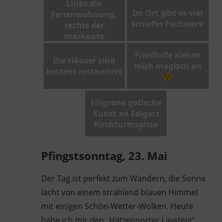
Links die
Im Ort gibt es viel
Ferienwohnung,
schiefes Fachwerk
rechts der
markante
Kirchturm von
Friedhöfe ziehen
Ediger
Die Häuser sind
mich magisch an
bestens restauriert
Filigrane gotische
Kunst an Edigers
Kirchturmspitze
Pfingstsonntag, 23. Mai
Der Tag ist perfekt zum Wandern, die Sonne
lacht von einem strahlend blauen Himmel
mit einigen Schön-Wetter-Wolken. Heute
habe ich mir den „Hatzenporter Laysteig“